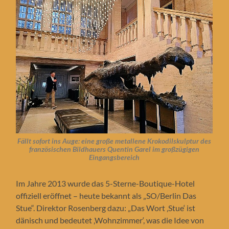
Fällt sofort ins Auge: eine große metallene Krokodilskulptur des
französischen Bildhauers Quentin Garel im großzügigen
Eingangsbereich
Im Jahre 2013 wurde das 5-Sterne-Boutique-Hotel
offiziell eröffnet – heute bekannt als „SO/Berlin Das
Stue“. Direktor Rosenberg dazu: „Das Wort ‚Stue‘ ist
dänisch und bedeutet ‚Wohnzimmer‘, was die Idee von