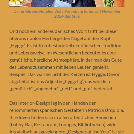
Der erfahrene Hotelier Zeèv Rosenberg
leitet seit November
2024 das Stue
Und noch ein anderes dänisches Wort trifft bei dieser
überaus noblen Herberge den Nagel auf den Kopf:
„Hygge“. Es ist Kernbestandteil der dänischen Tradition
und Lebensweise. Im Wesentlichen bedeutet es eine
gemütliche, herzliche Atmosphäre, in der man das Gute
des Lebens zusammen mit lieben Leuten genießt.
Beispiel: Das warme Licht der Kerzen ist Hygge. Davon
abgeleitet ist das Adjektiv „hyggelig“, das wörtlich
„gemütlich“, „angenehm“, „nett“ und „gut“ bedeutet.
Das Interior-Design lag in den Händen der
renommierten spanischen Gestalterin Patricia Urquiola.
Ihre Ideen finden sich in allen öffentlichen Bereichen
(Lobby, Bar, Restaurant, Lounges, Bibliotheken) wider.
Als vielfach ausgezeichnete „Designer of the Year“ ist sie