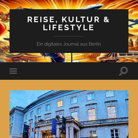
REISE, KULTUR &
LIFESTYLE
Ein digitales Journal aus Berlin
Suchfe
Mobile-
ein-/a
Menü
ein-/ausblenden