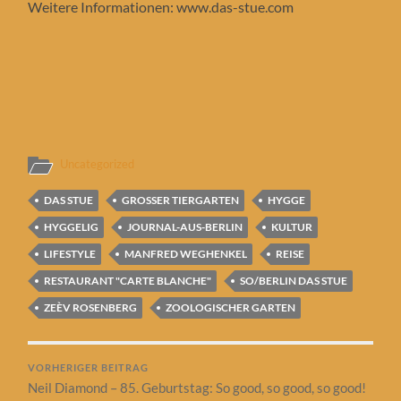
Weitere Informationen: www.das-stue.com
Uncategorized
DAS STUE
GROSSER TIERGARTEN
HYGGE
HYGGELIG
JOURNAL-AUS-BERLIN
KULTUR
LIFESTYLE
MANFRED WEGHENKEL
REISE
RESTAURANT "CARTE BLANCHE"
SO/BERLIN DAS STUE
ZEÈV ROSENBERG
ZOOLOGISCHER GARTEN
VORHERIGER BEITRAG
Neil Diamond – 85. Geburtstag: So good, so good, so good!