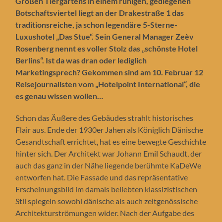
Großen Tiergartens in einem ruhigen, gediegenen
Botschaftsviertel liegt an der Drakestraße 1 das
traditionsreiche, ja schon legendäre 5-Sterne-
Luxushotel „Das Stue“. Sein General Manager Zeèv
Rosenberg nennt es voller Stolz das „schönste Hotel
Berlins“. Ist da was dran oder lediglich
Marketingsprech? Gekommen sind am 10. Februar 12
Reisejournalisten vom „Hotelpoint International“, die
es genau wissen wollen…
Schon das Äußere des Gebäudes strahlt historisches
Flair aus. Ende der 1930er Jahen als Königlich Dänische
Gesandtschaft errichtet, hat es eine bewegte Geschichte
hinter sich. Der Architekt war Johann Emil Schaudt, der
auch das ganz in der Nähe liegende berühmte KaDeWe
entworfen hat. Die Fassade und das repräsentative
Erscheinungsbild im damals beliebten klassizistischen
Stil spiegeln sowohl dänische als auch zeitgenössische
Architekturströmungen wider. Nach der Aufgabe des