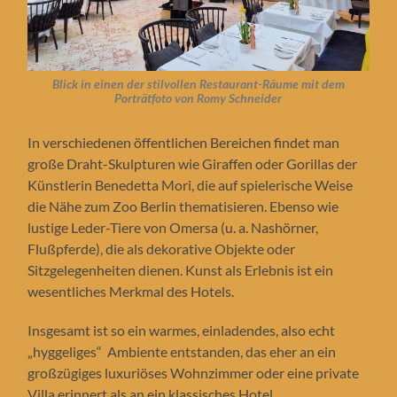
Blick in einen der stilvollen Restaurant-Räume
mit dem
Porträtfoto von Romy Schneider
In verschiedenen öffentlichen Bereichen findet man
große Draht-Skulpturen wie Giraffen oder Gorillas der
Künstlerin Benedetta Mori, die auf spielerische Weise
die Nähe zum Zoo Berlin thematisieren. Ebenso wie
lustige Leder-Tiere von Omersa (u. a. Nashörner,
Flußpferde), die als dekorative Objekte oder
Sitzgelegenheiten dienen. Kunst als Erlebnis ist ein
wesentliches Merkmal des Hotels.
Insgesamt ist so ein warmes, einladendes, also echt
„hyggeliges“ Ambiente entstanden, das eher an ein
großzügiges luxuriöses Wohnzimmer oder eine private
Villa erinnert als an ein klassisches Hotel.