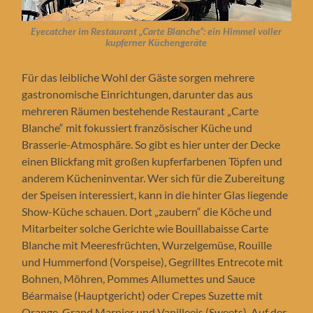
Eyecatcher im Restaurant „Carte Blanche“: ein Himmel voller
kupferner Küchengeräte
Für das leibliche Wohl der Gäste sorgen mehrere
gastronomische Einrichtungen, darunter das aus
mehreren Räumen bestehende Restaurant „Carte
Blanche“ mit fokussiert französischer Küche und
Brasserie-Atmosphäre. So gibt es hier unter der Decke
einen Blickfang mit großen kupferfarbenen Töpfen und
anderem Kücheninventar. Wer sich für die Zubereitung
der Speisen interessiert, kann in die hinter Glas liegende
Show-Küche schauen. Dort „zaubern“ die Köche und
Mitarbeiter solche Gerichte wie Bouillabaisse Carte
Blanche mit Meeresfrüchten, Wurzelgemüse, Rouille
und Hummerfond (Vorspeise), Gegrilltes Entrecote mit
Bohnen, Möhren, Pommes Allumettes und Sauce
Béarmaise (Hauptgericht) oder Crepes Suzette mit
Orange, Grand Marnier und Vanilleeis (Sweets). Auf der