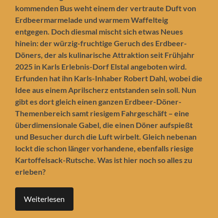
kommenden Bus weht einem der vertraute Duft von
Erdbeermarmelade und warmem Waffelteig
entgegen. Doch diesmal mischt sich etwas Neues
hinein: der würzig-fruchtige Geruch des Erdbeer-
Döners, der als kulinarische Attraktion seit Frühjahr
2025 in Karls Erlebnis-Dorf Elstal angeboten wird.
Erfunden hat ihn Karls-Inhaber Robert Dahl, wobei die
Idee aus einem Aprilscherz entstanden sein soll. Nun
gibt es dort gleich einen ganzen Erdbeer-Döner-
Themenbereich samt riesigem Fahrgeschäft – eine
überdimensionale Gabel, die einen Döner aufspießt
und Besucher durch die Luft wirbelt. Gleich nebenan
lockt die schon länger vorhandene, ebenfalls riesige
Kartoffelsack-Rutsche.
Was ist hier noch so alles zu
erleben?
Weiterlesen