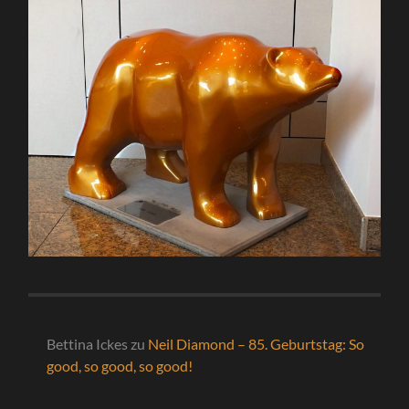
Bettina Ickes
zu
Neil Diamond – 85. Geburtstag: So
good, so good, so good!