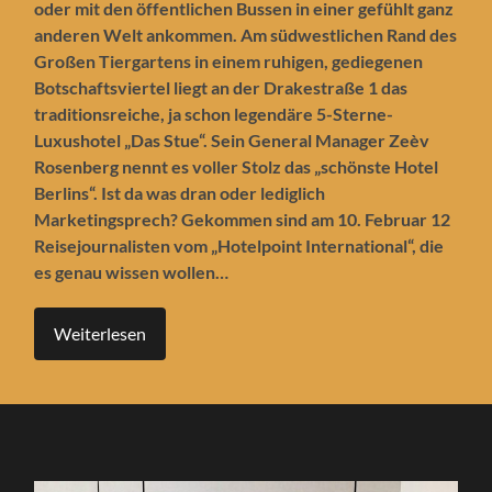
oder mit den öffentlichen Bussen in einer gefühlt ganz
anderen Welt ankommen. Am südwestlichen Rand des
Großen Tiergartens in einem ruhigen, gediegenen
Botschaftsviertel liegt an der Drakestraße 1 das
traditionsreiche, ja schon legendäre 5-Sterne-
Luxushotel „Das Stue“. Sein General Manager Zeèv
Rosenberg nennt es voller Stolz das „schönste Hotel
Berlins“. Ist da was dran oder lediglich
Marketingsprech? Gekommen sind am 10. Februar 12
Reisejournalisten vom „Hotelpoint International“, die
es genau wissen wollen…
Weiterlesen