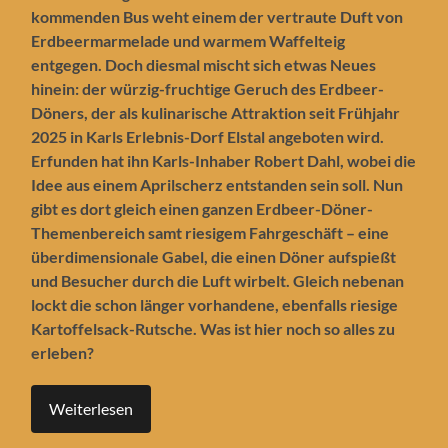
kommenden Bus weht einem der vertraute Duft von
Erdbeermarmelade und warmem Waffelteig
entgegen. Doch diesmal mischt sich etwas Neues
hinein: der würzig-fruchtige Geruch des Erdbeer-
Döners, der als kulinarische Attraktion seit Frühjahr
2025 in Karls Erlebnis-Dorf Elstal angeboten wird.
Erfunden hat ihn Karls-Inhaber Robert Dahl, wobei die
Idee aus einem Aprilscherz entstanden sein soll. Nun
gibt es dort gleich einen ganzen Erdbeer-Döner-
Themenbereich samt riesigem Fahrgeschäft – eine
überdimensionale Gabel, die einen Döner aufspießt
und Besucher durch die Luft wirbelt. Gleich nebenan
lockt die schon länger vorhandene, ebenfalls riesige
Kartoffelsack-Rutsche.
Was ist hier noch so alles zu
erleben?
Weiterlesen