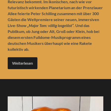
Relevanz bekommt. Im ikonischen, nach wie vor
futuristisch wirkenden Planetarium an der Prenzlauer
Allee feierte Peter Schilling zusammen mit über 300
Gästen die Weltpremiere seiner neuen, immersiven
Live-Show
„Major Tom: völlig losgelöst“.
Und das
Publikum, ob Jung oder Alt, Groß oder Klein, hob bei
diesem ersten Fulldome-Musikprogramm eines
deutschen Musikers überhaupt wie eine Rakete
kollektiv ab.
Weiterlesen