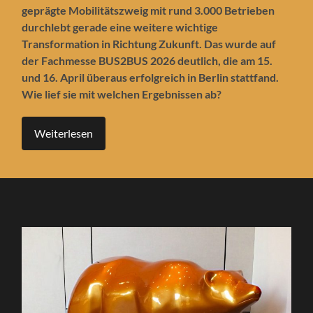
geprägte Mobilitätszweig mit rund 3.000 Betrieben
durchlebt gerade eine weitere wichtige
Transformation in Richtung Zukunft. Das wurde auf
der Fachmesse BUS2BUS 2026 deutlich, die am 15.
und 16. April überaus erfolgreich in Berlin stattfand.
Wie lief sie mit welchen Ergebnissen ab?
Weiterlesen