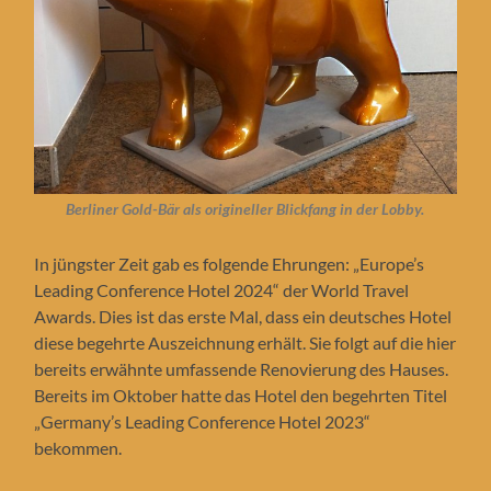
Berliner Gold-Bär als origineller Blickfang in der Lobby.
In jüngster Zeit gab es folgende Ehrungen: „Europe’s
Leading Conference Hotel 2024“ der World Travel
Awards. Dies ist das erste Mal, dass ein deutsches Hotel
diese begehrte Auszeichnung erhält. Sie folgt auf die hier
bereits erwähnte umfassende Renovierung des Hauses.
Bereits im Oktober hatte das Hotel den begehrten Titel
„Germany’s Leading Conference Hotel 2023“
bekommen.