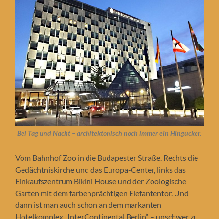
Bei Tag und Nacht – architektonisch noch immer ein Hingucker.
Vom Bahnhof Zoo in die Budapester Straße. Rechts die
Gedächtniskirche und das Europa-Center, links das
Einkaufszentrum Bikini House und der Zoologische
Garten mit dem farbenprächtigen Elefantentor. Und
dann ist man auch schon an dem markanten
Hotelkomplex „InterContinental Berlin“ – unschwer zu