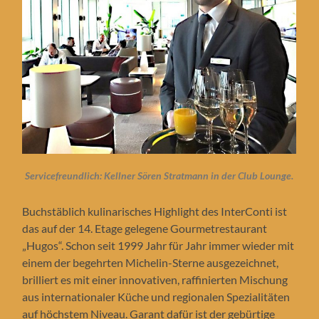
Servicefreundlich: Kellner Sören Stratmann in der Club Lounge.
Buchstäblich kulinarisches Highlight des InterConti ist
das auf der 14. Etage gelegene Gourmetrestaurant
„Hugos“. Schon seit 1999 Jahr für Jahr immer wieder mit
einem der begehrten Michelin-Sterne ausgezeichnet,
brilliert es mit einer innovativen, raffinierten Mischung
aus internationaler Küche und regionalen Spezialitäten
auf höchstem Niveau. Garant dafür ist der gebürtige