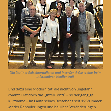
Die Berliner Reisejournalisten und InterConti-Gastgeber beim
informativen Medientreff.
Und dazu eine Modernität, die nicht von ungefähr
kommt. Hat doch das „InterConti“ – so der gängige
Kurzname – im Laufe seines Bestehens seit 1958 immer
wieder Renovierungen und bauliche Veränderungen