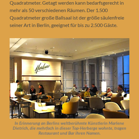
Quadratmeter. Getagt werden kann bedarfsgerecht in
mehr als 50 verschiedenen Räumen. Der 1.500
Quadratmeter große Ballsaal ist der größe säulenfreie
seiner Art in Berlin, geeignet für bis zu 2.500 Gäste.
In Erinnerung an Berlins weltberühmte Künstlerin Marlene
Dietrich, die mehrfach in dieser Top-Herberge wohnte, tragen
Restaurant und Bar ihren Namen.