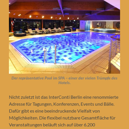
Der repräsentative Pool im SPA – einer der vielen Trümpfe des
Hotels.
Nicht zuletzt ist das InterConti Berlin eine renommierte
Adresse für Tagungen, Konferenzen, Events und Bälle.
Dafür gibt es eine beeindruckende Vielfalt von
Möglichkeiten. Die flexibel nutzbare Gesamtfläche für
Veranstaltungen beläuft sich auf über 6.200