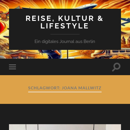
REISE, KULTUR &
LIFESTYLE
Ein digitales Journal aus Berlin
Suchfe
Mobile-
ein-/a
Menü
ein-/ausblenden
SCHLAGWORT:
JOANA MALLWITZ